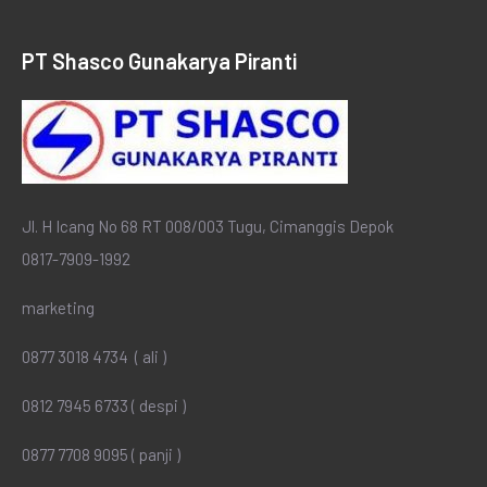
PT Shasco Gunakarya Piranti
Jl. H Icang No 68 RT 008/003 Tugu, Cimanggis Depok
0817-7909-1992
marketing
0877 3018 4734 ( ali )
0812 7945 6733 ( despi )
0877 7708 9095 ( panji )